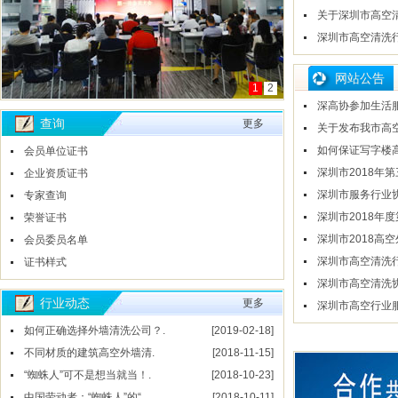
关于深圳市高空
深圳市高空清洗
网站公告
1
2
深高协参加生活
查询
更多
关于发布我市高空
如何保证写字楼
会员单位证书
深圳市2018年
企业资质证书
深圳市服务行业
专家查询
导
深圳市2018年
荣誉证书
深圳市2018高
会员委员名单
深圳市高空清洗
证书样式
会联合党委成立
深圳市高空清洗
行业动态
更多
深圳市高空行业
如何正确选择外墙清洗公司？.
[2019-02-18]
不同材质的建筑高空外墙清.
[2018-11-15]
“蜘蛛人”可不是想当就当！.
[2018-10-23]
中国劳动者：“蜘蛛人”的“.
[2018-10-11]