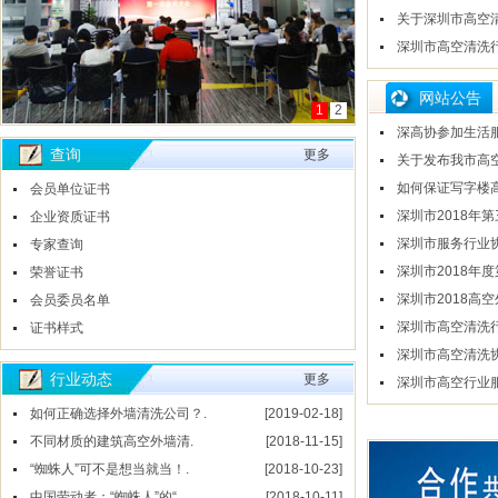
关于深圳市高空
深圳市高空清洗
网站公告
1
2
深高协参加生活
查询
更多
关于发布我市高空
如何保证写字楼
会员单位证书
深圳市2018年
企业资质证书
深圳市服务行业
专家查询
导
深圳市2018年
荣誉证书
深圳市2018高
会员委员名单
深圳市高空清洗
证书样式
会联合党委成立
深圳市高空清洗
行业动态
更多
深圳市高空行业
如何正确选择外墙清洗公司？.
[2019-02-18]
不同材质的建筑高空外墙清.
[2018-11-15]
“蜘蛛人”可不是想当就当！.
[2018-10-23]
中国劳动者：“蜘蛛人”的“.
[2018-10-11]